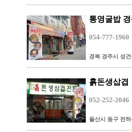
통영굴밥 경
054-777-1960
경북 경주시 성건동
흙돈생삽겹
052-252-2046
울산시 동구 전하동