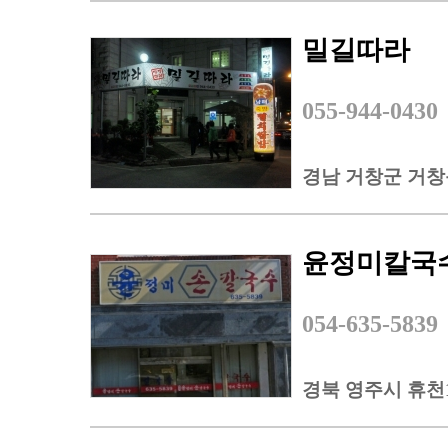
밀길따라
055-944-0430
경남 거창군 거창읍
윤정미칼국
054-635-5839
경북 영주시 휴천1동