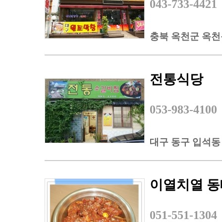
043-733-4421
충북 옥천군 옥천읍
전통식당
053-983-4100
대구 동구 입석동 9
이열치열 
051-551-1304