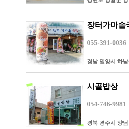
강원도 영월군 영월
장터가마솥
055-391-0036
경남 밀양시 하남읍
시골밥상
054-746-9981
경북 경주시 양남면