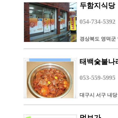
두함지식당
054-734-5392
경상북도 영덕군
태백숯불나
053-559-5995
대구시 서구 내당 2
먹보가