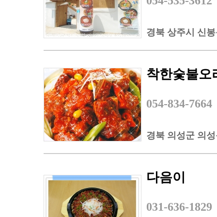
054-535-3612
경북 상주시 신봉동
착한숯불오
054-834-7664
경북 의성군 의성읍
다음이
031-636-1829