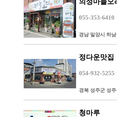
의성마늘오
055-353-6410
경남 밀양시 하남읍
정다운맛집
054-932-5255
경북 성주군 성주읍
청마루