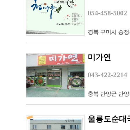
054-458-5002
경북 구미시 송정동
미가연
043-422-2214
충북 단양군 단양읍
울릉도순대