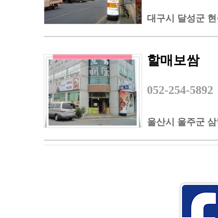
대구시 달성군 현풍
할매보쌈
052-254-5892
울산시 울주군 삼남