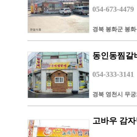
054-673-4479
경북 봉화군 봉화
동인동찜갈
054-333-3141
경북 영천시 무궁
고바우 감자