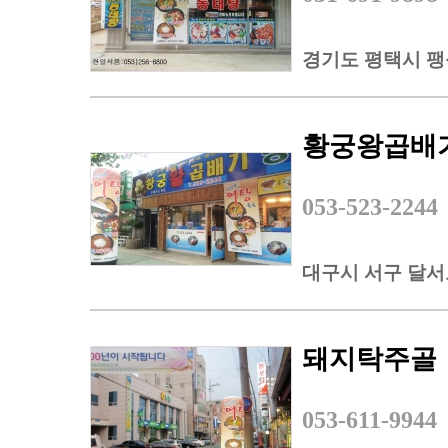
경기도 평택시 팽성
황궁왕곱배
053-523-2244
대구시 서구 달서로
돼지탁주골
053-611-9944