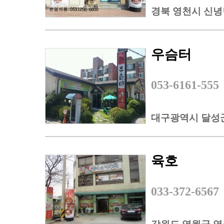
경북 영천시 신녕면
우슴터
053-6161-555
대구광역시 달성군 
육호
033-372-6567