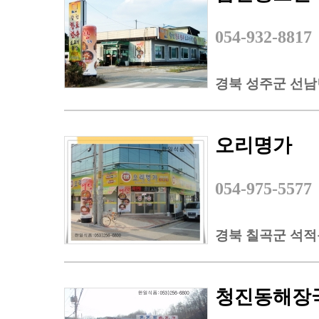
054-932-8817
경북 성주군 선남면
오리명가
054-975-5577
경북 칠곡군 석적읍
청진동해장