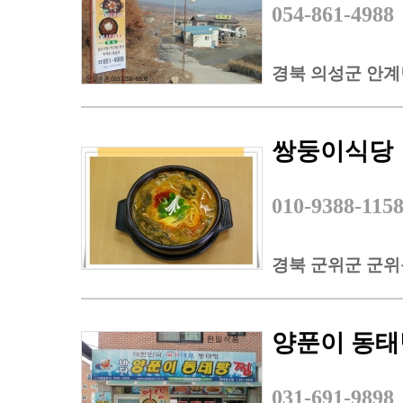
054-861-4988
경북 의성군 안계면
쌍둥이식당
010-9388-115
경북 군위군 군위
양푼이 동태
031-691-9898