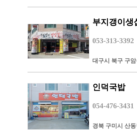
부지갱이생
053-313-3392
대구시 북구 구암동
인덕국밥
054-476-3431
경북 구미시 산동면