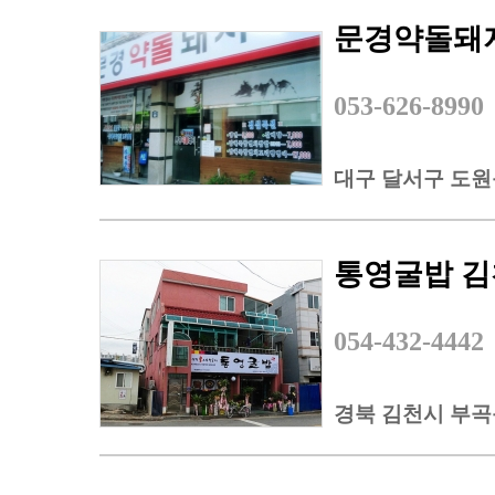
문경약돌돼
053-626-8990
대구 달서구 도원동 
통영굴밥 김
054-432-4442
경북 김천시 부곡동