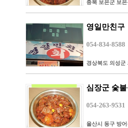
충북 보은군 보은읍
영일만친구
054-834-8588
경상북도 의성군 의
심장군 숯
054-263-9531
울산시 동구 방어동