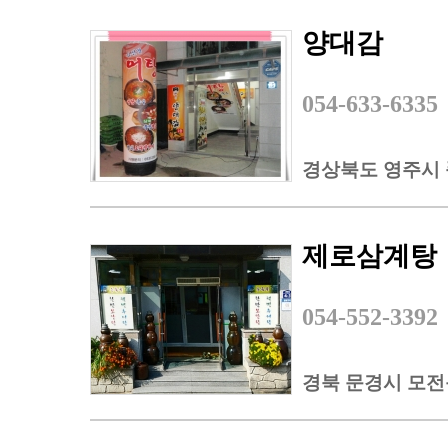
양대감
054-633-6335
경상북도 영주시 풍
제로삼계탕
054-552-3392
경북 문경시 모전동