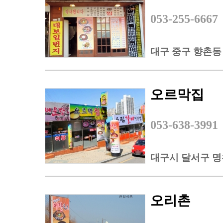
053-255-6667
대구 중구 향촌동 
오르막집
053-638-3991
대구시 달서구 명
오리촌