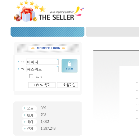
989
708
1,602
1,397,248